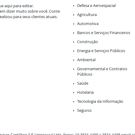
Defesa e Aeroespacial
ue aqui para editar.
em dizer muito sobre você. Conte
Agricultura
ealizou para seus clientes atuais.
Automotiva
Bancos e Serviços Financeiros
Construção
Energia e Serviços Públicos
Ambiental
Governamental e Contratos
Públicos
Saúde
Hotelaria
Tecnologia da Informação
Seguros
viços Contábeis S/S Unipessoal Ltda. Fones: 19 3834-4499 e 3834-4498 email: s